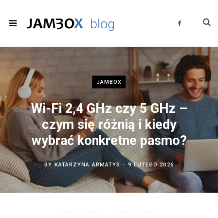
F
a
c
e
b
o
o
k
JAMBOX
Wi-Fi 2,4 GHz czy 5 GHz –
czym się różnią i kiedy
wybrać konkretne pasmo?
BY
KATARZYNA ARMATYS
9 LUTEGO 2026