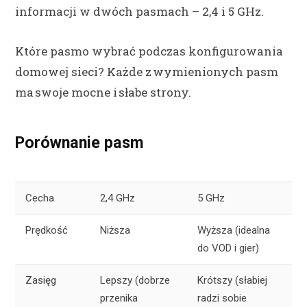
informacji w dwóch pasmach – 2,4 i 5 GHz.
Które pasmo wybrać podczas konfigurowania
domowej sieci? Każde z wymienionych pasm
ma swoje mocne i słabe strony.
Porównanie pasm
Cecha
2,4 GHz
5 GHz
Prędkość
Niższa
Wyższa (idealna
do VOD i gier)
Zasięg
Lepszy (dobrze
Krótszy (słabiej
przenika
radzi sobie