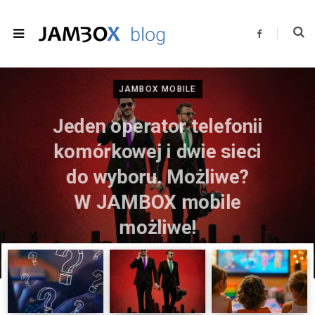
F
a
c
e
b
o
JAMBOX MOBILE
o
k
Jeden operator telefonii
komórkowej i dwie sieci
do wyboru. Możliwe?
W JAMBOX mobile
możliwe!