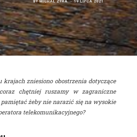
BY
MICHAŁ ŻYRA
19 LIPCA 2021
 krajach zniesiono obostrzenia dotyczące
 coraz chętniej ruszamy w zagraniczne
pamiętać żeby nie narazić się na wysokie
peratora telekomunikacyjnego?
mu