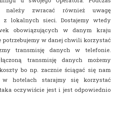
amingu u swojego Operatora. Podczas
cę należy zwracać również uwagę
 z lokalnych sieci. Dostajemy wtedy
awek obowiązujących w danym kraju
ie potrzebujemy w danej chwili korzystać
czmy transmisję danych w telefonie.
włączoną transmisję danych możemy
koszty bo np. zacznie ściągać się nam
c w hotelach starajmy się korzystać
i taka oczywiście jest i jest odpowiednio