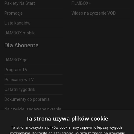
Pakiety Na Start
FILMBOX+
Promocje
Wideo na życzenie VOD
Lista kanałów
JAMBOX mobile
Dla Abonenta
JAMBOX go!
Program TV
Polecamy w TV
Ostatni tygodnik
Dokumenty do pobrania
Najczęściej zadawane pytania
Ta strona używa plików cookie
FAQ
Ta strona korzysta z plików cookie, aby zapewnić lepszą wygodę
Telewizja Światłowodowa
użytkowania. Korzystając z tej strony, wyrażasz zgodę na używanie