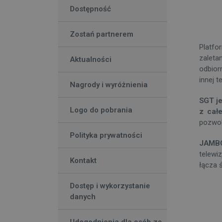
Dostępność
Zostań partnerem
Platfo
zaleta
Aktualności
odbior
innej t
Nagrody i wyróżnienia
SGT j
Logo do pobrania
z całe
pozwol
Polityka prywatności
JAMB
telewi
Kontakt
łącza 
Dostęp i wykorzystanie
danych