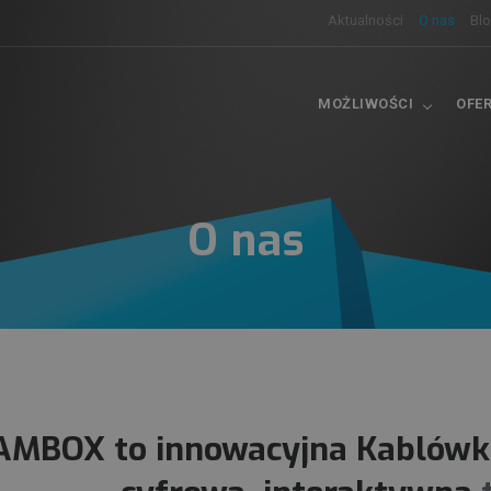
Aktualności
O nas
Bl
MOŻLIWOŚCI
OFE
O nas
AMBOX
to innowacyjna
Kablów