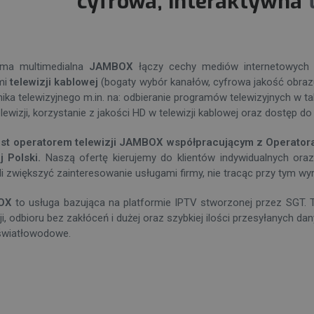
cyfrowa, interaktywna
rma multimedialna
JAMBOX
łączy cechy mediów internetowych (i
mi
telewizji kablowej
(bogaty wybór kanałów, cyfrowa jakość obrazu
nika telewizyjnego m.in. na: odbieranie programów telewizyjnych w ta
elewizji, korzystanie z jakości HD w telewizji kablowej oraz dostęp d
est operatorem telewizji JAMBOX współpracującym z Operatora
j Polski.
Naszą ofertę kierujemy do klientów indywidualnych oraz
i zwiększyć zainteresowanie usługami firmy, nie tracąc przy tym wyro
OX
to usługa bazująca na platformie IPTV stworzonej przez SGT. T
zji, odbioru bez zakłóceń i dużej oraz szybkiej ilości przesyłanych 
światłowodowe.