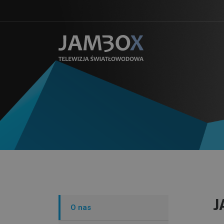
J
O nas