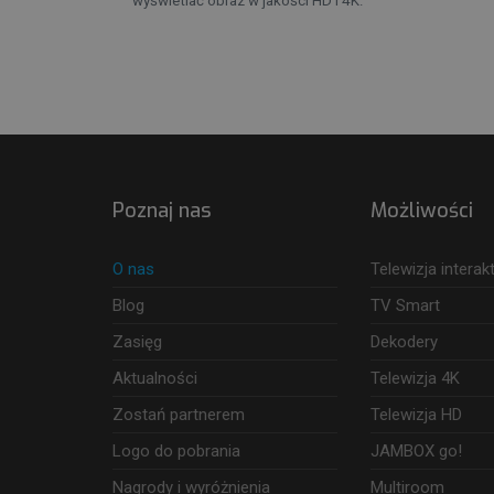
wyświetlać obraz w jakości HD i 4K.
Poznaj nas
Możliwości
O nas
Telewizja intera
Blog
TV Smart
Zasięg
Dekodery
Aktualności
Telewizja 4K
Zostań partnerem
Telewizja HD
Logo do pobrania
JAMBOX go!
Nagrody i wyróżnienia
Multiroom