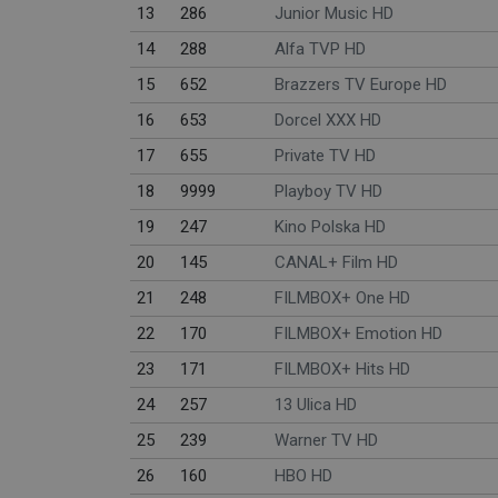
13
286
Junior Music HD
14
288
Alfa TVP HD
15
652
Brazzers TV Europe HD
16
653
Dorcel XXX HD
17
655
Private TV HD
18
9999
Playboy TV HD
19
247
Kino Polska HD
20
145
CANAL+ Film HD
21
248
FILMBOX+ One HD
22
170
FILMBOX+ Emotion HD
23
171
FILMBOX+ Hits HD
24
257
13 Ulica HD
25
239
Warner TV HD
26
160
HBO HD