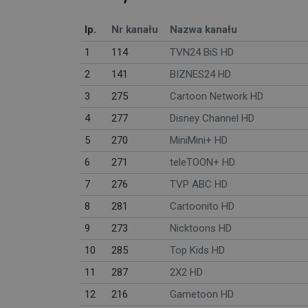
lp.
Nr kanału
Nazwa kanału
1
114
TVN24 BiS HD
2
141
BIZNES24 HD
3
275
Cartoon Network HD
4
277
Disney Channel HD
5
270
MiniMini+ HD
6
271
teleTOON+ HD
7
276
TVP ABC HD
8
281
Cartoonito HD
9
273
Nicktoons HD
10
285
Top Kids HD
11
287
2X2 HD
12
216
Gametoon HD