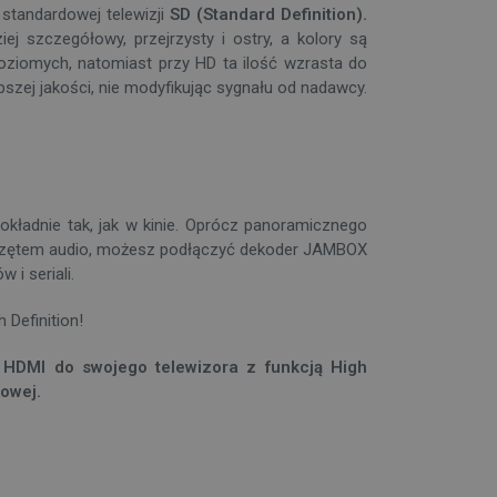
tandardowej telewizji
SD (Standard Definition)
.
iej szczegółowy, przejrzysty i ostry, a kolory są
 poziomych, natomiast przy HD ta ilość wzrasta do
szej jakości, nie modyfikując sygnału od nadawcy.
dokładnie tak, jak w kinie. Oprócz panoramicznego
przętem audio, możesz podłączyć dekoder JAMBOX
i seriali.
 Definition!
DMI do swojego telewizora z funkcją High
nowej.