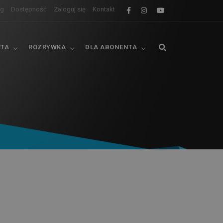
og
Dostępność
Zaloguj się
Kontakt
RTA
ROZRYWKA
DLA ABONENTA