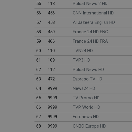
55
113
Polsat News 2 HD
56
456
CNN International HD
57
458
Al Jazeera English HD
58
459
France 24 HD ENG
59
466
France 24 HD FRA
60
110
TVN24 HD
61
109
TVP3 HD
62
112
Polsat News HD
63
472
Espreso TV HD
64
9999
News24 HD
65
9999
TV Promo HD
66
9999
TVP World HD
67
9999
Euronews HD
68
9999
CNBC Europe HD