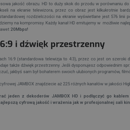
owa jakość obrazu. HD to duży skok do przodu w porównaniu do s
li na ekranie telewizora, przez co obraz jest kilkukrotnie bardz
tandardowej rozdzielczości na ekranie wyświetlane jest 576 linii
idziemy na kompromisy. Każdy kanał HD emitujemy w możliwie najlep
 nawet
20Mbps!
:9 i dźwięk przestrzenny
h 16:9 (standardowa telewizja to 4:3), przez co jest on szeroki 
daje także dźwięk przestrzenny. Jeśli dysponujesz odpowiednim s
uć, jakbyś sam był bohaterem swoich ulubionych programów, filmów 
 cyfrowej JAMBOX znajdziecie aż 225 różnych kanałów w jakości High
brać jeden z
dekoderów
JAMBOX HD i podłączyć go kablem H
ajlepszą cyfrową jakość i wrażenia jak w profesjonalnej sali ki