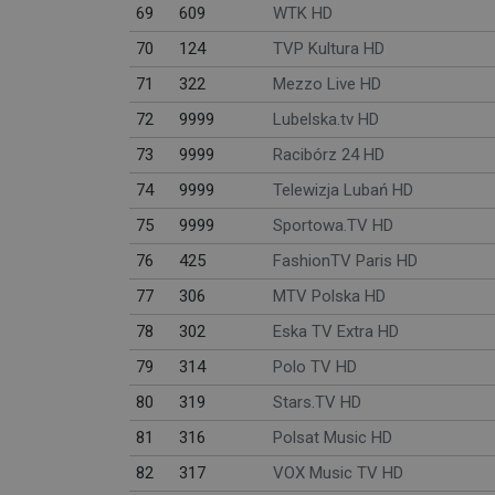
69
609
WTK HD
70
124
TVP Kultura HD
71
322
Mezzo Live HD
72
9999
Lubelska.tv HD
73
9999
Racibórz 24 HD
74
9999
Telewizja Lubań HD
75
9999
Sportowa.TV HD
76
425
FashionTV Paris HD
77
306
MTV Polska HD
78
302
Eska TV Extra HD
79
314
Polo TV HD
80
319
Stars.TV HD
81
316
Polsat Music HD
82
317
VOX Music TV HD