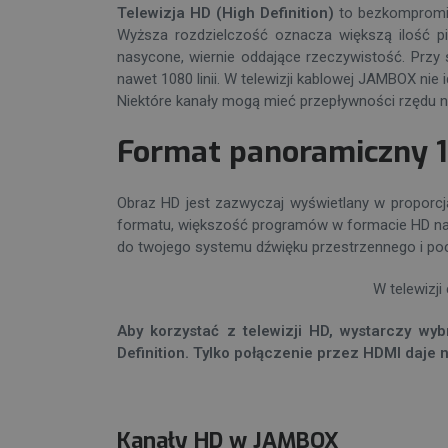
Telewizja HD (High Definition)
to bezkompromis
Wyższa rozdzielczość oznacza większą ilość pikse
nasycone, wiernie oddające rzeczywistość. Przy s
nawet 1080 linii. W
telewizji kablowej JAMBOX
nie 
Niektóre kanały mogą mieć przepływności rzędu
Format panoramiczny 16
Obraz HD jest zazwyczaj wyświetlany w proporcjac
formatu, większość programów w formacie HD na
do twojego systemu dźwięku przestrzennego i pocz
W telewizji
Aby korzystać z telewizji HD, wystarczy wy
Definition. Tylko połączenie przez HDMI daje n
Kanały HD w JAMBOX