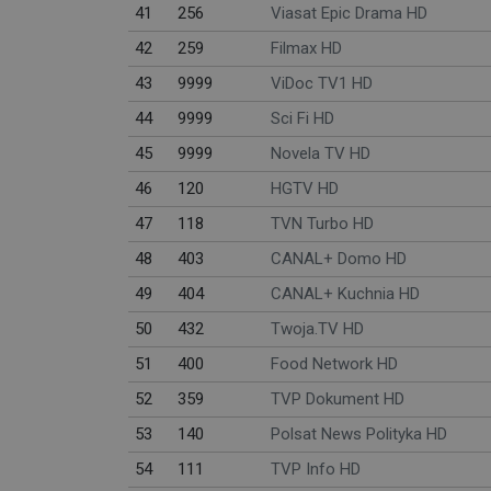
41
256
Viasat Epic Drama HD
42
259
Filmax HD
43
9999
ViDoc TV1 HD
44
9999
Sci Fi HD
45
9999
Novela TV HD
46
120
HGTV HD
47
118
TVN Turbo HD
48
403
CANAL+ Domo HD
49
404
CANAL+ Kuchnia HD
50
432
Twoja.TV HD
51
400
Food Network HD
52
359
TVP Dokument HD
53
140
Polsat News Polityka HD
54
111
TVP Info HD