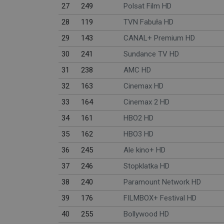
27
249
Polsat Film HD
28
119
TVN Fabuła HD
29
143
CANAL+ Premium HD
30
241
Sundance TV HD
31
238
AMC HD
32
163
Cinemax HD
33
164
Cinemax 2 HD
34
161
HBO2 HD
35
162
HBO3 HD
36
245
Ale kino+ HD
37
246
Stopklatka HD
38
240
Paramount Network HD
39
176
FILMBOX+ Festival HD
40
255
Bollywood HD