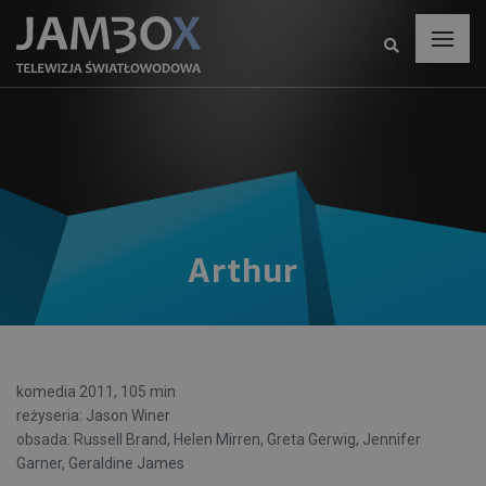
Arthur
komedia 2011, 105 min
reżyseria: Jason Winer
obsada: Russell Brand, Helen Mirren, Greta Gerwig, Jennifer
Garner, Geraldine James