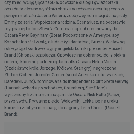
czy mieć. Wciągająca fabuła, dowcipne dialogi i gwiazdorska
obsada to główne wyróżniki obrazu w reżyserii debiutującego w
pełnym metrażu Jasona Winera, zdobywcy nominacji do nagrody
Emmy za serial Współczesna rodzina. Scenariusz, na podstawie
oryginalnej historii Steve’a Gordona, napisał nominowany do
Oscara Peter Baynham (Borat: Podpatrzone w Ameryce, aby
Kazachstan rósł w siłę, a ludzie żyli dostatniej, Brüno). W głównej
roli wystąpił kontrowersyjny angielski komik i prezenter Russell
Brand (Chłopaki też płaczą, Opowieści na dobranoc, Idol z piekła
rodem), któremu partnerują: laureatka Oscara Helen Mirren
(Szaleństwo króla Jerzego, Królowa, Stan gry), nagrodzona
Złotym Globem Jennifer Garner (serial Agentka o stu twarzach,
Daredevil, Juno), nominowana do Independent Spirit Greta Gerwig
(Hannah wchodzi po schodach, Greenberg, Sex Story) i
wyróżniony trzema nominacjami do Oscara Nick Nolte (Książę
przypływów, Prywatne piekło, Wojownik). Lekka, pełna uroku
komedia zdobyła nominację do nagrody Teen Choice (Russell
Brand).