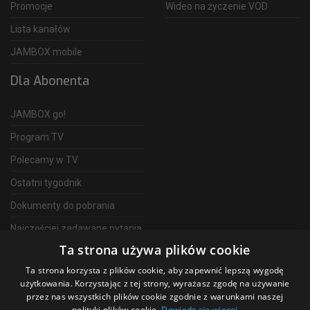
Promocje
Wideo na życzenie VOD
Lista kanałów
JAMBOX mobile
Dla Abonenta
JAMBOX go!
Program TV
Polecamy w TV
Ostatni tygodnik
Dokumenty do pobrania
Najczęściej zadawane pytania
Ta strona używa plików cookie
FAQ
Ta strona korzysta z plików cookie, aby zapewnić lepszą wygodę
Telewizja Światłowodowa
użytkowania. Korzystając z tej strony, wyrażasz zgodę na używanie
przez nas wszystkich plików cookie zgodnie z warunkami naszej
polityki plików cookie.
Dowiedz się więcej