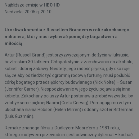
Najbliższe emisje w
HBO HD
Niedziela, 20.05 g. 20:10
Urokliwa komedia z Russellem Brandem w roli zakochanego
milionera, który musi wybierać pomiędzy bogactwem a
miłością.
Artur (Russell Brand) jest przyzwyczajonym do życia w luksusie,
beztroskim 30-latkiem. Chłopak słynie z zamiłowania do alkoholu,
kobiet i dobrej zabawy. Niestety, jego radość pryska, gdy okazuje
się, że aby odziedziczyć ogromną rodową fortunę, musi poślubić
córkę bogatego przedsiębiorcy budowlanego (Nick Nolte) – Susan
(Jennifer Garner). Niespodziewanie w jego życiu pojawia się inna
kobieta. Zakochany po uszy Artur postanawia zrobić wszystko, by
zdobyć serce pięknej Naomi (Greta Gerwig). Pomagają mu w tym
ukochana niania Hobson (Helen Mirren) i oddany szofer Bitterman
(Luis Guzmán).
Remake znanego filmu z Dudleyem Moore’em z 1981 roku,
którego motywem przewodnim jest odwieczny dylemat – kochać