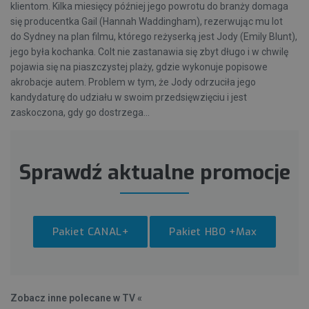
klientom. Kilka miesięcy później jego powrotu do branży domaga
się producentka Gail (Hannah Waddingham), rezerwując mu lot
do Sydney na plan filmu, którego reżyserką jest Jody (Emily Blunt),
jego była kochanka. Colt nie zastanawia się zbyt długo i w chwilę
pojawia się na piaszczystej plaży, gdzie wykonuje popisowe
akrobacje autem. Problem w tym, że Jody odrzuciła jego
kandydaturę do udziału w swoim przedsięwzięciu i jest
zaskoczona, gdy go dostrzega...
Sprawdź aktualne promocje
Pakiet CANAL+
Pakiet HBO +Max
Zobacz inne polecane w TV «