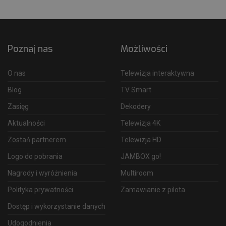
Poznaj nas
Możliwości
O nas
Telewizja interaktywna
Blog
TV Smart
Zasięg
Dekodery
Aktualności
Telewizja 4K
Zostań partnerem
Telewizja HD
Logo do pobrania
JAMBOX go!
Nagrody i wyróżnienia
Multiroom
Polityka prywatności
Zamawianie z pilota
Dostęp i wykorzystanie danych
Udogodnienia