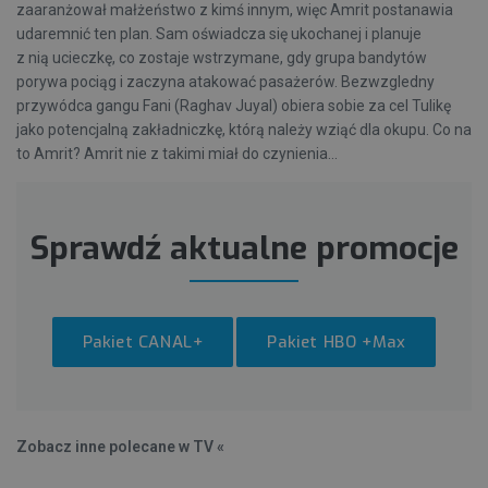
zaaranżował małżeństwo z kimś innym, więc Amrit postanawia
udaremnić ten plan. Sam oświadcza się ukochanej i planuje
z nią ucieczkę, co zostaje wstrzymane, gdy grupa bandytów
porywa pociąg i zaczyna atakować pasażerów. Bezwzgledny
przywódca gangu Fani (Raghav Juyal) obiera sobie za cel Tulikę
jako potencjalną zakładniczkę, którą należy wziąć dla okupu. Co na
to Amrit? Amrit nie z takimi miał do czynienia...
Sprawdź aktualne promocje
Pakiet CANAL+
Pakiet HBO +Max
Zobacz inne polecane w TV «