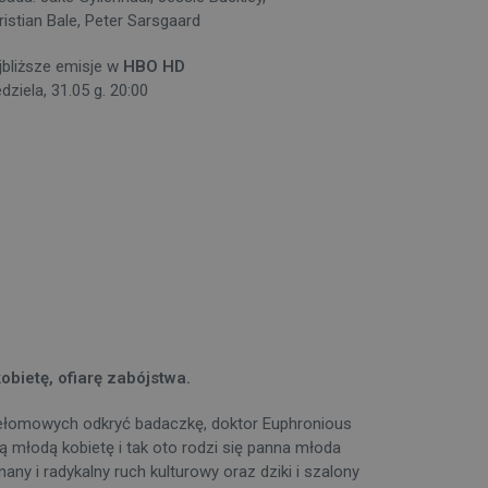
ristian Bale, Peter Sarsgaard
jbliższe emisje w
HBO HD
dziela, 31.05 g. 20:00
bietę, ofiarę zabójstwa.
rzełomowych odkryć badaczkę, doktor Euphronious
 młodą kobietę i tak oto rodzi się panna młoda
ny i radykalny ruch kulturowy oraz dziki i szalony