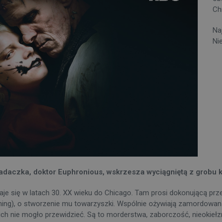
Ch
Na
Nie
adaczka, doktor Euphronious, wskrzesza wyciągniętą z grobu ko
daje się w latach 30. XX wieku do Chicago. Tam prosi dokonującą p
ing), o stworzenie mu towarzyszki. Wspólnie ożywiają zamordowaną
ch nie mogło przewidzieć. Są to morderstwa, zaborczość, nieokiełzna