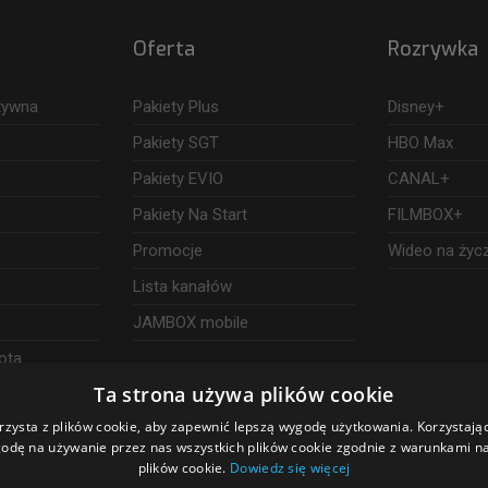
Oferta
Rozrywka
ktywna
Pakiety Plus
Disney+
Pakiety SGT
HBO Max
Pakiety EVIO
CANAL+
Pakiety Na Start
FILMBOX+
Promocje
Wideo na życ
Lista kanałów
JAMBOX mobile
ota
Ta strona używa plików cookie
rzysta z plików cookie, aby zapewnić lepszą wygodę użytkowania. Korzystając 
odę na używanie przez nas wszystkich plików cookie zgodnie z warunkami nas
plików cookie.
Dowiedz się więcej