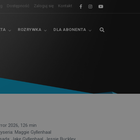
og
Dostępność
Zaloguj się
Kontakt
RTA
ROZRYWKA
DLA ABONENTA
rror 2026, 126 min
żyseria: Maggie Gyllenhaal
sada: Jake Gyllenhaal, Jessie Buckley,