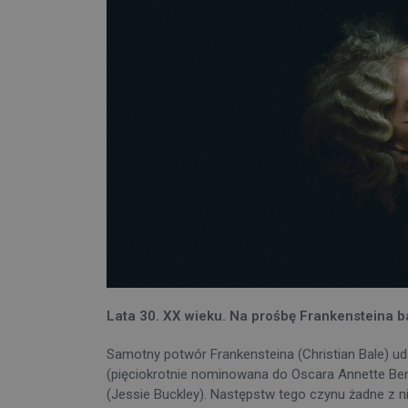
Lata 30. XX wieku. Na prośbę Frankensteina b
Samotny potwór Frankensteina (Christian Bale) u
(pięciokrotnie nominowana do Oscara Annette Ben
(Jessie Buckley). Następstw tego czynu żadne z ni