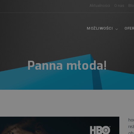
Aktualności
O nas
Bl
MOŻLIWOŚCI
OFE
Panna młoda!
ho
re
ob