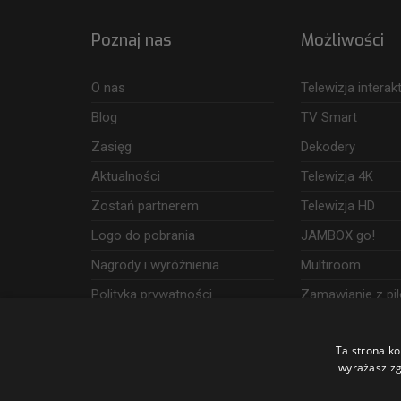
Poznaj nas
Możliwości
O nas
Telewizja intera
Blog
TV Smart
Zasięg
Dekodery
Aktualności
Telewizja 4K
Zostań partnerem
Telewizja HD
Logo do pobrania
JAMBOX go!
Nagrody i wyróżnienia
Multiroom
Polityka prywatności
Zamawianie z pil
Dostęp i wykorzystanie danych
Ta strona ko
Udogodnienia
wyrażasz zg