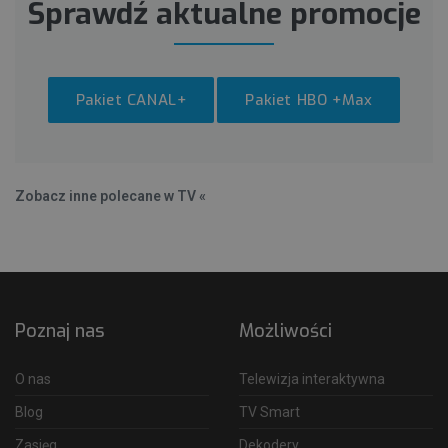
Sprawdź aktualne promocje
Pakiet CANAL+
Pakiet HBO +Max
Zobacz inne polecane w TV «
Poznaj nas
Możliwości
O nas
Telewizja interaktywna
Blog
TV Smart
Zasięg
Dekodery