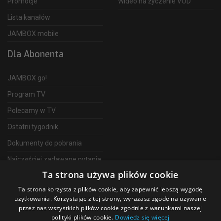
Promocje
Wideo na życzenie VOD
Lista kanałów
JAMBOX mobile
Dla Abonenta
JAMBOX go!
Program TV
Polecamy w TV
Ostatni tygodnik
Dokumenty do pobrania
Najczęściej zadawane pytania
Ta strona używa plików cookie
FAQ
Ta strona korzysta z plików cookie, aby zapewnić lepszą wygodę
Telewizja Światłowodowa
użytkowania. Korzystając z tej strony, wyrażasz zgodę na używanie
przez nas wszystkich plików cookie zgodnie z warunkami naszej
polityki plików cookie.
Dowiedz się więcej