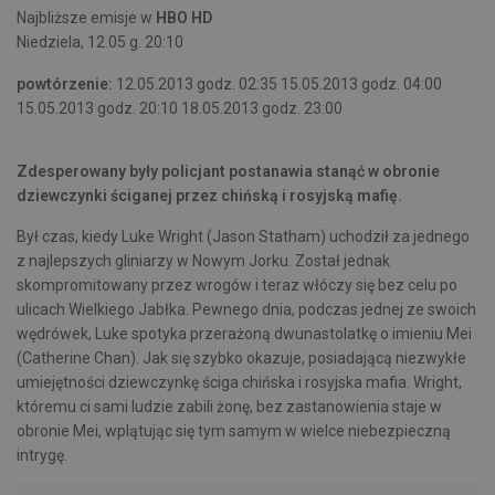
Najbliższe emisje w
HBO HD
Niedziela, 12.05 g. 20:10
powtórzenie:
12.05.2013 godz. 02:35 15.05.2013 godz. 04:00
15.05.2013 godz. 20:10 18.05.2013 godz. 23:00
Zdesperowany były policjant postanawia stanąć w obronie
dziewczynki ściganej przez chińską i rosyjską mafię.
Był czas, kiedy Luke Wright (Jason Statham) uchodził za jednego
z najlepszych gliniarzy w Nowym Jorku. Został jednak
skompromitowany przez wrogów i teraz włóczy się bez celu po
ulicach Wielkiego Jabłka. Pewnego dnia, podczas jednej ze swoich
wędrówek, Luke spotyka przerażoną dwunastolatkę o imieniu Mei
(Catherine Chan). Jak się szybko okazuje, posiadającą niezwykłe
umiejętności dziewczynkę ściga chińska i rosyjska mafia. Wright,
któremu ci sami ludzie zabili żonę, bez zastanowienia staje w
obronie Mei, wplątując się tym samym w wielce niebezpieczną
intrygę.