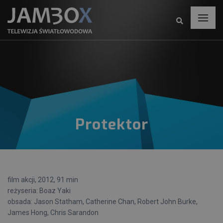
Protektor
film akcji, 2012, 91 min
reżyseria: Boaz Yaki
obsada: Jason Statham, Catherine Chan, Robert John Burke,
James Hong, Chris Sarandon