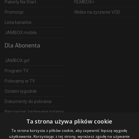
Pakiety Na Start
FILMBOX+
Promocje
Wideo na życzenie VOD
Lista kanałów
JAMBOX mobile
Dla Abonenta
JAMBOX go!
Program TV
Polecamy w TV
Ostatni tygodnik
Dokumenty do pobrania
Najczęściej zadawane pytania
Ta strona używa plików cookie
FAQ
Ta strona korzysta z plików cookie, aby zapewnić lepszą wygodę
Telewizja Światłowodowa
użytkowania. Korzystając z tej strony, wyrażasz zgodę na używanie