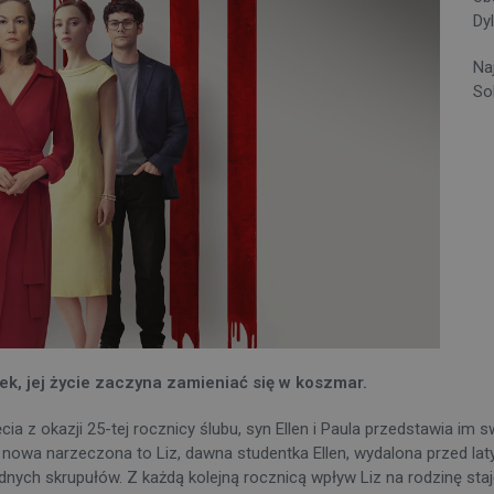
Dy
Na
So
k, jej życie zaczyna zamieniać się w koszmar.
 z okazji 25-tej rocznicy ślubu, syn Ellen i Paula przedstawia im 
 nowa narzeczona to Liz, dawna studentka Ellen, wydalona przed laty
nych skrupułów. Z każdą kolejną rocznicą wpływ Liz na rodzinę staje