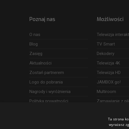
Poznaj nas
Możliwości
O nas
Telewizja intera
Blog
TV Smart
Zasięg
Dekodery
Aktualności
Telewizja 4K
Zostań partnerem
Telewizja HD
Logo do pobrania
JAMBOX go!
Nagrody i wyróżnienia
Multiroom
Polityka prywatności
Zamawianie z pil
Dostęp i wykorzystanie danych
Ta strona ko
Udogodnienia
wyrażasz zg