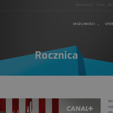
Aktualności
O nas
Bl
MOŻLIWOŚCI
OFE
Rocznica
thr
re
ob