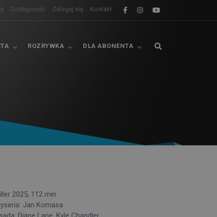
og
Dostępność
Zaloguj się
Kontakt
RTA
ROZRYWKA
DLA ABONENTA
iller 2025, 112 min
żyseria: Jan Komasa
sada: Diane Lane, Kyle Chandler,