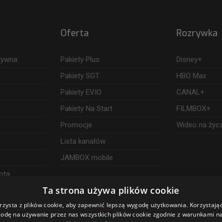
Oferta
Rozrywka
ktywna
Pakiety Plus
Disney+
Pakiety SGT
HBO Max
Pakiety EVIO
CANAL+
Pakiety Na Start
FILMBOX+
Promocje
Wideo na życ
Lista kanałów
JAMBOX mobile
ota
Ta strona używa plików cookie
rzysta z plików cookie, aby zapewnić lepszą wygodę użytkowania. Korzystając 
odę na używanie przez nas wszystkich plików cookie zgodnie z warunkami nas