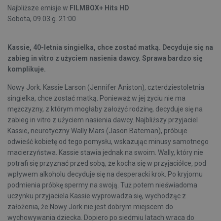
Najbliższe emisje w
FILMBOX+ Hits HD
Sobota, 09.03 g. 21:00
Kassie, 40-letnia singielka, chce zostać matką. Decyduje się na
zabieg in vitro z użyciem nasienia dawcy. Sprawa bardzo się
komplikuje.
Nowy Jork. Kassie Larson (Jennifer Aniston), czterdziestoletnia
singielka, chce zostać matką. Ponieważ w jej życiu nie ma
mężczyzny, z którym mogłaby założyć rodzinę, decyduje się na
zabieg in vitro z użyciem nasienia dawcy. Najbliższy przyjaciel
Kassie, neurotyczny Wally Mars (Jason Bateman), próbuje
odwieść kobietę od tego pomysłu, wskazując minusy samotnego
macierzyństwa. Kassie stawia jednak na swoim. Wally, który nie
potrafi się przyznać przed sobą, że kocha się w przyjaciółce, pod
wpływem alkoholu decyduje się na desperacki krok. Po kryjomu
podmienia próbkę spermy na swoją. Tuż potem nieświadoma
uczynku przyjaciela Kassie wyprowadza się, wychodząc z
założenia, że Nowy Jork nie jest dobrym miejscem do
wychowywania dziecka. Dopiero po siedmiu latach wraca do