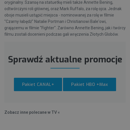
oryginalny. Szansę na statuetkę mieli także Annette Bening,
odtwórczyni roli głównej, oraz Mark Ruffalo, za rolę ojca. Jednak
oboje musieli ustąpić miejsca - nominowanej za rolę w filmie
"Czarny łabędź" Natalie Portman i Christianowi Bale'owi,
grającemu w filmie "Fighter". Zarówno Annette Bening, jak i twórcy
filmu zostali docenieni podczas gali wręczenia Złotych Globów.
Sprawdź aktualne promocje
Pakiet CANAL+
Pakiet HBO +Max
Zobacz inne polecane w TV «