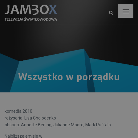
Wszystko w porządku
komedia 2010
reżyseria: Lisa Cholodenko
obsada: Annette Bening, Julianne Moore, Mark Ruffalo
Najbliższe emisje w