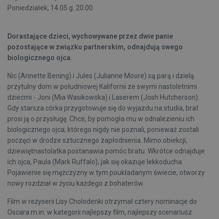
Poniedziałek, 14.05 g. 20:00
Dorastające dzieci, wychowywane przez dwie panie
pozostające w związku partnerskim, odnajdują swego
biologicznego ojca.
Nic (Annette Bening) i Jules (Julianne Moore) są parą i dzielą
przytulny dom w południowej Kalifornii ze swymi nastoletnimi
dziećmi - Joni (Mia Wasikowska) i Laserem (Josh Hutcherson).
Gdy starsza córka przygotowuje się do wyjazdu na studia, brat
prosi ją o przysługę. Chce, by pomogła mu w odnalezieniu ich
biologicznego ojca, którego nigdy nie poznali, ponieważ zostali
poczęci w drodze sztucznego zapłodnienia. Mimo obiekcji,
dziewiętnastolatka postanawia pomóc bratu. Wkrótce odnajduje
ich ojca, Paula (Mark Ruffalo), jak się okazuje lekkoducha.
Pojawienie się mężczyzny w tym poukładanym świecie, otworzy
nowy rozdział w życiu każdego z bohaterów.
Film w reżyserii Lisy Cholodenki otrzymał cztery nominacje do
Oscara m.in. w kategorii najlepszy film, najlepszy scenariusz