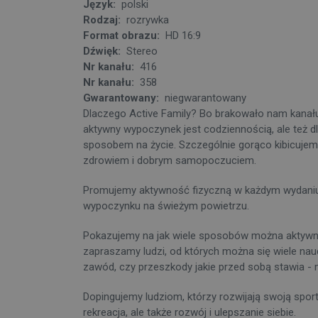
Język:
polski
Rodzaj:
rozrywka
Format obrazu:
HD 16:9
Dźwięk:
Stereo
Nr kanału:
416
Nr kanału:
358
Gwarantowany:
niegwarantowany
Dlaczego Active Family? Bo brakowało nam kanału dla
aktywny wypoczynek jest codziennością, ale też dla
sposobem na życie. Szczególnie gorąco kibicuje
zdrowiem i dobrym samopoczuciem.
Promujemy aktywność fizyczną w każdym wydaniu. 
wypoczynku na świeżym powietrzu.
Pokazujemy na jak wiele sposobów można aktywnie
zapraszamy ludzi, od których można się wiele naucz
zawód, czy przeszkody jakie przed sobą stawia -
Dopingujemy ludziom, którzy rozwijają swoją sporto
rekreacja, ale także rozwój i ulepszanie siebie.