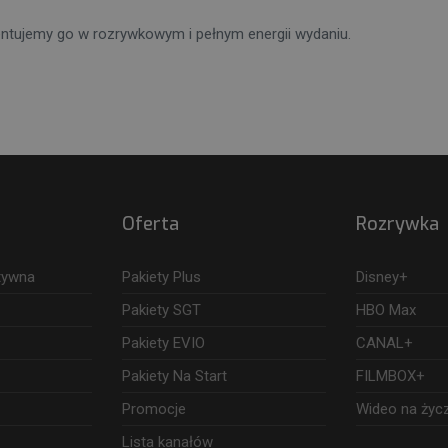
entujemy go w rozrywkowym i pełnym energii wydaniu.
Oferta
Rozrywka
ktywna
Pakiety Plus
Disney+
Pakiety SGT
HBO Max
Pakiety EVIO
CANAL+
Pakiety Na Start
FILMBOX+
Promocje
Wideo na życ
Lista kanałów