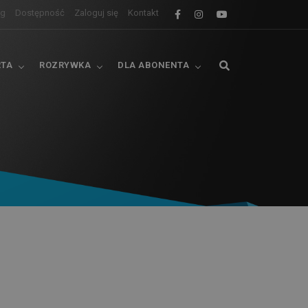
og
Dostępność
Zaloguj się
Kontakt
RTA
ROZRYWKA
DLA ABONENTA