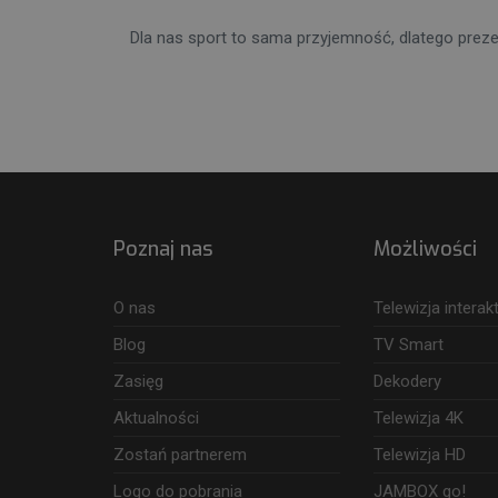
Dla nas sport to sama przyjemność, dlatego prez
Poznaj nas
Możliwości
O nas
Telewizja intera
Blog
TV Smart
Zasięg
Dekodery
Aktualności
Telewizja 4K
Zostań partnerem
Telewizja HD
Logo do pobrania
JAMBOX go!