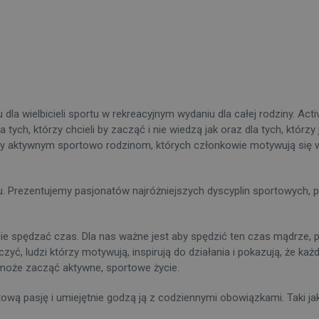
 wielbicieli sportu w rekreacyjnym wydaniu dla całej rodziny. Active 
 tych, którzy chcieli by zacząć i nie wiedzą jak oraz dla tych, którz
my aktywnym sportowo rodzinom, których członkowie motywują się w
Prezentujemy pasjonatów najróżniejszych dyscyplin sportowych, po
 spędzać czas. Dla nas ważne jest aby spędzić ten czas mądrze, p
yć, ludzi którzy motywują, inspirują do działania i pokazują, że ka
 może zacząć aktywne, sportowe życie.
wą pasję i umiejętnie godzą ją z codziennymi obowiązkami. Taki jak o