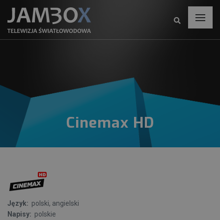
Cinemax HD
Język:
polski, angielski
Napisy:
polskie