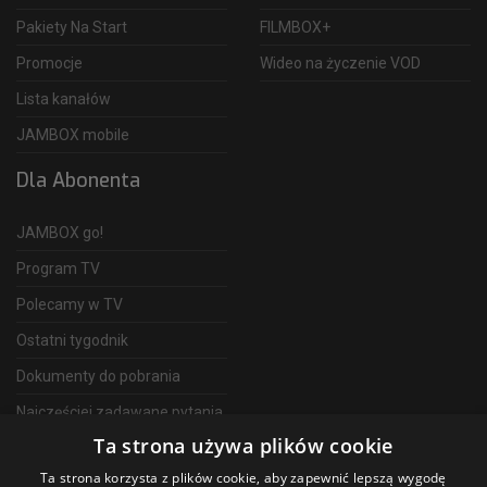
Pakiety Na Start
FILMBOX+
Promocje
Wideo na życzenie VOD
Lista kanałów
JAMBOX mobile
Dla Abonenta
JAMBOX go!
Program TV
Polecamy w TV
Ostatni tygodnik
Dokumenty do pobrania
Najczęściej zadawane pytania
Ta strona używa plików cookie
FAQ
Ta strona korzysta z plików cookie, aby zapewnić lepszą wygodę
Telewizja Światłowodowa