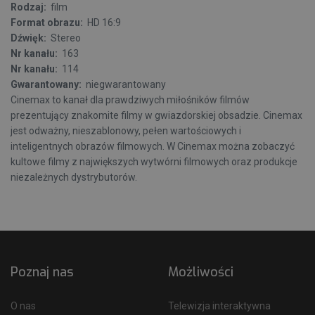
Rodzaj:
film
Format obrazu:
HD 16:9
Dźwięk:
Stereo
Nr kanału:
163
Nr kanału:
114
Gwarantowany:
niegwarantowany
Cinemax to kanał dla prawdziwych miłośników filmów
prezentujący znakomite filmy w gwiazdorskiej obsadzie. Cinemax
jest odważny, nieszablonowy, pełen wartościowych i
inteligentnych obrazów filmowych. W Cinemax można zobaczyć
kultowe filmy z największych wytwórni filmowych oraz produkcje
niezależnych dystrybutorów.
Poznaj nas
Możliwości
O nas
Telewizja interaktywna