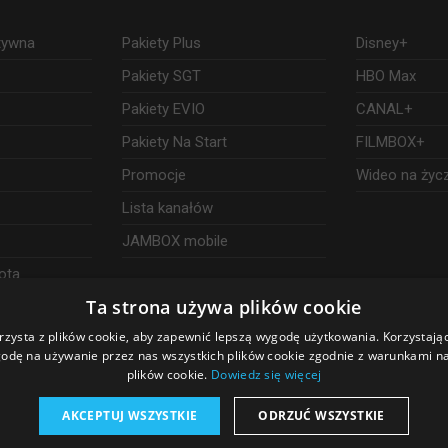
ktywna
Pakiety Plus
Disney+
Pakiety SGT
HBO Max
Pakiety EVIO
CANAL+
Pakiety Na Start
FILMBOX+
Promocje
Wideo na życ
Lista kanałów
JAMBOX mobile
ota
Ta strona używa plików cookie
rzysta z plików cookie, aby zapewnić lepszą wygodę użytkowania. Korzystając 
odę na używanie przez nas wszystkich plików cookie zgodnie z warunkami nas
plików cookie.
Dowiedz się więcej
AKCEPTUJ WSZYSTKIE
ODRZUĆ WSZYSTKIE