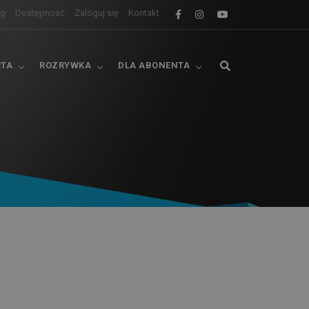
og
Dostępność
Zaloguj się
Kontakt
RTA
ROZRYWKA
DLA ABONENTA