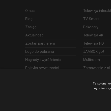
O nas
Telewizja intera
Blog
TV Smart
Zasięg
Dekodery
Aktualności
Telewizja 4K
Zostań partnerem
Telewizja HD
Logo do pobrania
JAMBOX go!
Nagrody i wyróżnienia
Multiroom
Polityka prywatności
Zamawianie z pil
Dostęp i wykorzystanie danych
Ta strona ko
Udogodnienia
wyrażasz zg