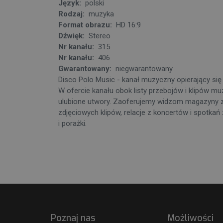
Język:
polski
Rodzaj:
muzyka
Format obrazu:
HD 16:9
Dźwięk:
Stereo
Nr kanału:
315
Nr kanału:
406
Gwarantowany:
niegwarantowany
Disco Polo Music - kanał muzyczny opierający się 
W ofercie kanału obok listy przebojów i klipów m
ulubione utwory. Zaoferujemy widzom magazyny z
zdjęciowych klipów, relacje z koncertów i spotkań
i porażki.
Poznaj nas
Możliwości