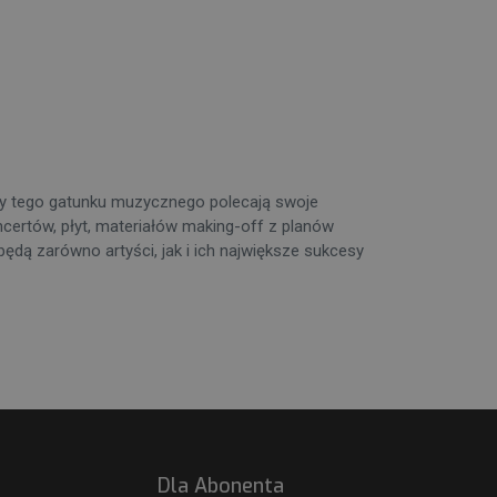
icy tego gatunku muzycznego polecają swoje
ertów, płyt, materiałów making-off z planów
będą zarówno artyści, jak i ich największe sukcesy
Dla Abonenta