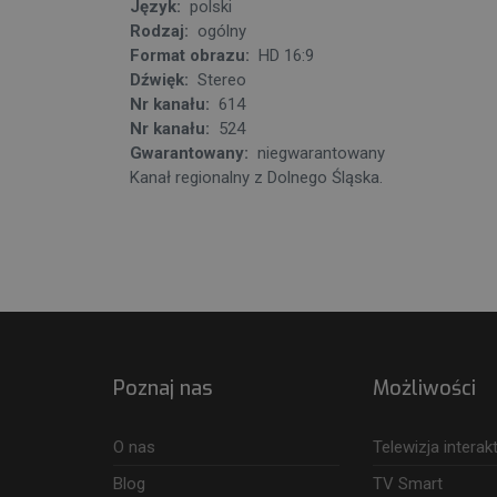
Język:
polski
Rodzaj:
ogólny
Format obrazu:
HD 16:9
Dźwięk:
Stereo
Nr kanału:
614
Nr kanału:
524
Gwarantowany:
niegwarantowany
Kanał regionalny z Dolnego Śląska.
Poznaj nas
Możliwości
O nas
Telewizja intera
Blog
TV Smart