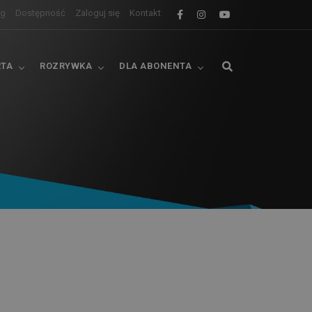
og
Dostępność
Zaloguj się
Kontakt
RTA
ROZRYWKA
DLA ABONENTA