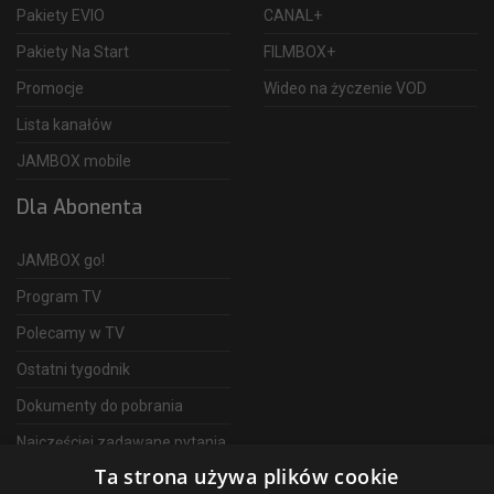
Pakiety EVIO
CANAL+
Pakiety Na Start
FILMBOX+
Promocje
Wideo na życzenie VOD
Lista kanałów
JAMBOX mobile
Dla Abonenta
JAMBOX go!
Program TV
Polecamy w TV
Ostatni tygodnik
Dokumenty do pobrania
Najczęściej zadawane pytania
Ta strona używa plików cookie
FAQ