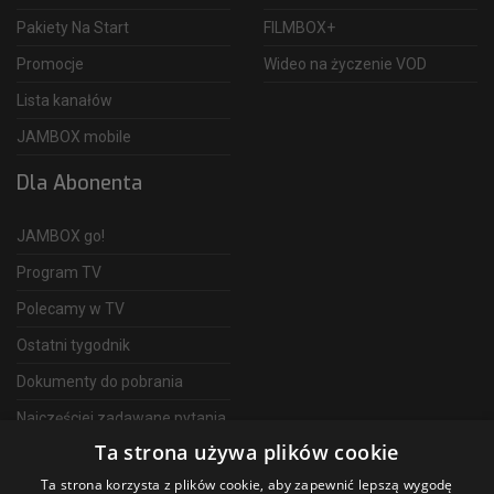
Pakiety Na Start
FILMBOX+
Promocje
Wideo na życzenie VOD
Lista kanałów
JAMBOX mobile
Dla Abonenta
JAMBOX go!
Program TV
Polecamy w TV
Ostatni tygodnik
Dokumenty do pobrania
Najczęściej zadawane pytania
Ta strona używa plików cookie
FAQ
Ta strona korzysta z plików cookie, aby zapewnić lepszą wygodę
Telewizja Światłowodowa