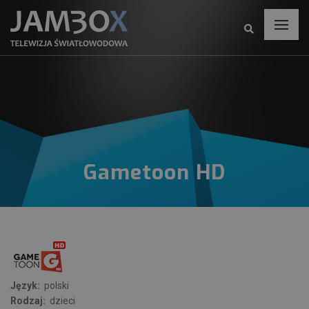
Gametoon HD
Język:
polski
Rodzaj:
dzieci