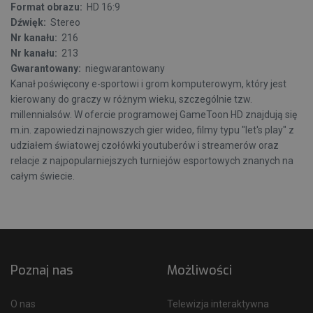
Format obrazu:
HD 16:9
Dźwięk:
Stereo
Nr kanału:
216
Nr kanału:
213
Gwarantowany:
niegwarantowany
Kanał poświęcony e-sportowi i grom komputerowym, który jest
kierowany do graczy w różnym wieku, szczególnie tzw.
millennialsów. W ofercie programowej GameToon HD znajdują się
m.in. zapowiedzi najnowszych gier wideo, filmy typu "let's play" z
udziałem światowej czołówki youtuberów i streamerów oraz
relacje z najpopularniejszych turniejów esportowych znanych na
całym świecie.
Poznaj nas
Możliwości
O nas
Telewizja interaktywna