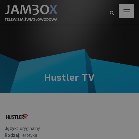
Hustler TV
Język:
oryginalny
Rodzaj:
erotyka