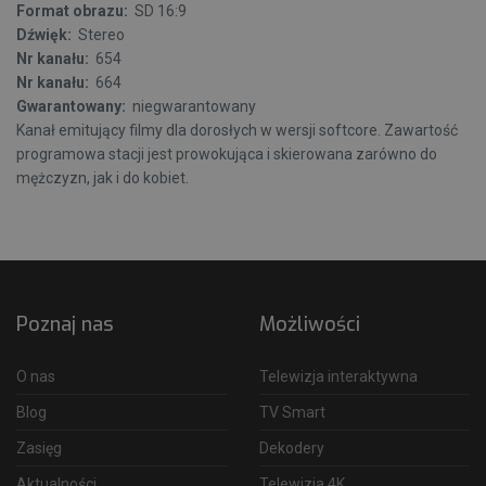
Format obrazu:
SD 16:9
Dźwięk:
Stereo
Nr kanału:
654
Nr kanału:
664
Gwarantowany:
niegwarantowany
Kanał emitujący filmy dla dorosłych w wersji softcore. Zawartość
programowa stacji jest prowokująca i skierowana zarówno do
mężczyzn, jak i do kobiet.
Poznaj nas
Możliwości
O nas
Telewizja interaktywna
Blog
TV Smart
Zasięg
Dekodery
Aktualności
Telewizja 4K