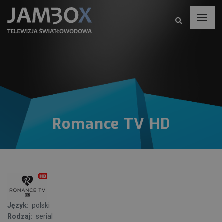
Romance TV HD
Język:
polski
Rodzaj:
serial