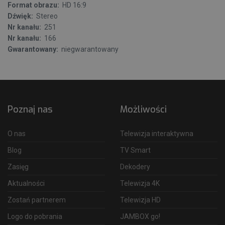
Format obrazu:
HD 16:9
Dźwięk:
Stereo
Nr kanału:
251
Nr kanału:
166
Gwarantowany:
niegwarantowany
Poznaj nas
Możliwości
O nas
Telewizja interaktywna
Blog
TV Smart
Zasięg
Dekodery
Aktualności
Telewizja 4K
Zostań partnerem
Telewizja HD
Logo do pobrania
JAMBOX go!