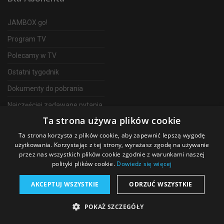
JAMBOX go!
Program TV
Polecamy w TV
Ostatni tygodnik
Dokumenty do pobrania
Najczęściej zadawane pytania
Ta strona używa plików cookie
FAQ
Ta strona korzysta z plików cookie, aby zapewnić lepszą wygodę
Telewizja Światłowodowa
użytkowania. Korzystając z tej strony, wyrażasz zgodę na używanie
przez nas wszystkich plików cookie zgodnie z warunkami naszej
polityki plików cookie.
Dowiedz się więcej
AKCEPTUJ WSZYSTKIE
ODRZUĆ WSZYSTKIE
©
2026 SGT Operator telewizji JAMBOX
POKAŻ SZCZEGÓŁY