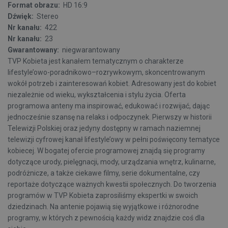
Format obrazu:
HD 16:9
Dźwięk:
Stereo
Nr kanału:
422
Nr kanału:
23
Gwarantowany:
niegwarantowany
TVP Kobieta jest kanałem tematycznym o charakterze
lifestyle’owo-poradnikowo–rozrywkowym, skoncentrowanym
wokół potrzeb i zainteresowań kobiet. Adresowany jest do kobiet
niezależnie od wieku, wykształcenia i stylu życia. Oferta
programowa anteny ma inspirować, edukować i rozwijać, dając
jednocześnie szansę na relaks i odpoczynek. Pierwszy w historii
Telewizji Polskiej oraz jedyny dostępny w ramach naziemnej
telewizji cyfrowej kanał lifestyle’owy w pełni poświęcony tematyce
kobiecej. W bogatej ofercie programowej znajdą się programy
dotyczące urody, pielęgnacji, mody, urządzania wnętrz, kulinarne,
podróżnicze, a także ciekawe filmy, serie dokumentalne, czy
reportaże dotyczące ważnych kwestii społecznych. Do tworzenia
programów w TVP Kobieta zaprosiliśmy ekspertki w swoich
dziedzinach. Na antenie pojawią się wyjątkowe i różnorodne
programy, w których z pewnością każdy widz znajdzie coś dla