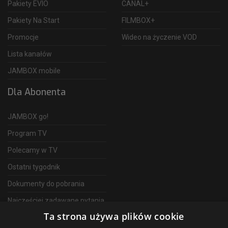
Pakiety EVIO
CANAL+
Pakiety Na Start
FILMBOX+
Promocje
Wideo na życzenie VOD
Lista kanałów
JAMBOX mobile
Dla Abonenta
JAMBOX go!
Program TV
Polecamy w TV
Ostatni tygodnik
Dokumenty do pobrania
Najczęściej zadawane pytania
Ta strona używa plików cookie
FAQ