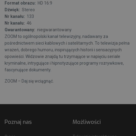
Format obrazu:
HD 16:9
Dźwięk:
Stereo
Nr kanału:
133
Nr kanału:
46
Gwarantowany:
niegwarantowany
ZOOM to ogólnopolski kanał telewizyjny, nadawany za
pośrednictwem sieci kablowych i satelitarnych. To telewizja pełna
wrażeń, dobrego humoru, inspirujących historii i sensacyjnych
opowieści. Widzowie znajdą tu trzymające w napięciu seriale
kryminalne, intrygujące i hipnotyzujące programy rozrywkowe,
fascynujące dokumenty.
ZOOM – Daj się wciągnąć.
Poznaj nas
Możliwości