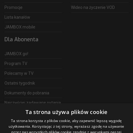
Promocje
Wideo na życzenie VOD
Lista kanałów
JAMBOX mobile
Dla Abonenta
JAMBOX go!
Program TV
Polecamy w TV
Ostatni tygodnik
Dokumenty do pobrania
Najczęściej zadawane pytania
Ta strona używa plików cookie
FAQ
Ta strona korzysta z plików cookie, aby zapewnić lepszą wygodę
Telewizja Światłowodowa
użytkowania. Korzystając z tej strony, wyrażasz zgodę na używanie
przez nas wszystkich plików cookie zgodnie z warunkami naszej