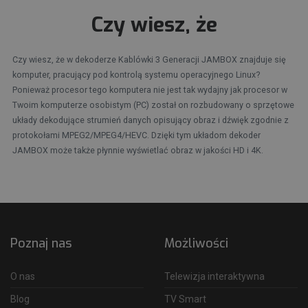
Czy wiesz, że
Czy wiesz, że w dekoderze Kablówki 3 Generacji JAMBOX znajduje się
komputer, pracujący pod kontrolą systemu operacyjnego Linux?
Ponieważ procesor tego komputera nie jest tak wydajny jak procesor w
Twoim komputerze osobistym (PC) został on rozbudowany o sprzętowe
układy dekodujące strumień danych opisujący obraz i dźwięk zgodnie z
protokołami MPEG2/MPEG4/HEVC. Dzięki tym układom dekoder
JAMBOX może także płynnie wyświetlać obraz w jakości HD i 4K.
Poznaj nas
Możliwości
O nas
Telewizja interaktywna
Blog
TV Smart