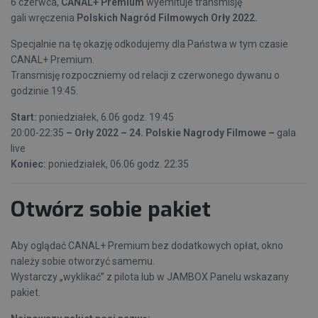
6 czerwca,
CANAL+ Premium
wyemituje transmisję
gali wręczenia
Polskich Nagród Filmowych Orły 2022.
Specjalnie na tę okazję odkodujemy dla Państwa w tym czasie
CANAL+ Premium.
Transmisję rozpoczniemy od relacji z czerwonego dywanu o
godzinie 19:45.
Start:
poniedziałek, 6.06 godz. 19:45
20:00-22:35
– Orły 2022 – 24. Polskie Nagrody Filmowe –
gala
live
Koniec:
poniedziałek, 06.06 godz. 22:35
Otwórz sobie pakiet
Aby oglądać CANAL+ Premium bez dodatkowych opłat, okno
należy sobie otworzyć samemu.
Wystarczy „wyklikać” z pilota lub w JAMBOX Panelu wskazany
pakiet.