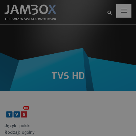
TVS HD
Język:
polski
Rodzaj:
ogólny