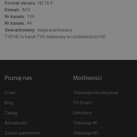
Format obrazu:
HD 16:9
Dźwięk:
AC3
Nr kanału:
134
Nr kanału:
44
Gwarantowany:
niegwarantowany
TVS HD to kanał TVS nadawany w rozdzielczości HD.
Poznaj nas
Możliwości
O nas
Telewizja interaktywna
Blog
TV Smart
Zasięg
Dekodery
Aktualności
Telewizja 4K
Zostań partnerem
Telewizja HD