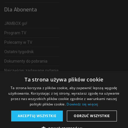
Dla Abonenta
JAMBOX go!
Program TV
Polecamy w TV
Ostatni tygodnik
Dokumenty do pobrania
Najczęściej zadawane pytania
Ta strona używa plików cookie
FAQ
Ta strona korzysta z plików cookie, aby zapewnić lepszą wygodę
Telewizja Światłowodowa
użytkowania. Korzystając z tej strony, wyrażasz zgodę na używanie
przez nas wszystkich plików cookie zgodnie z warunkami naszej
polityki plików cookie.
Dowiedz się więcej
AKCEPTUJ WSZYSTKIE
ODRZUĆ WSZYSTKIE
©
2026 SGT Operator telewizji JAMBOX