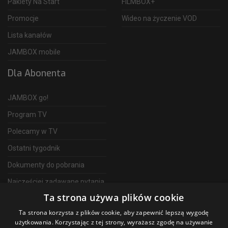
Pakiety Na Start
FILMBOX+
Promocje
Wideo na życzenie VOD
Lista kanałów
JAMBOX mobile
Dla Abonenta
JAMBOX go!
Program TV
Polecamy w TV
Ostatni tygodnik
Dokumenty do pobrania
Najczęściej zadawane pytania
Ta strona używa plików cookie
FAQ
Ta strona korzysta z plików cookie, aby zapewnić lepszą wygodę
Telewizja Światłowodowa
użytkowania. Korzystając z tej strony, wyrażasz zgodę na używanie