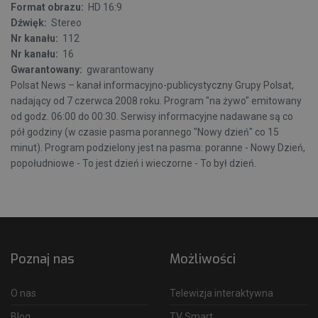
Format obrazu:
HD 16:9
Dźwięk:
Stereo
Nr kanału:
112
Nr kanału:
16
Gwarantowany:
gwarantowany
Polsat News – kanał informacyjno-publicystyczny Grupy Polsat,
nadający od 7 czerwca 2008 roku. Program "na żywo" emitowany
od godz. 06:00 do 00:30. Serwisy informacyjne nadawane są co
pół godziny (w czasie pasma porannego "Nowy dzień" co 15
minut). Program podzielony jest na pasma: poranne - Nowy Dzień,
popołudniowe - To jest dzień i wieczorne - To był dzień.
Poznaj nas
Możliwości
O nas
Telewizja interaktywna
Blog
TV Smart