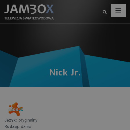
Nick Jr.
Język:
oryginalny
Rodzaj:
dzieci