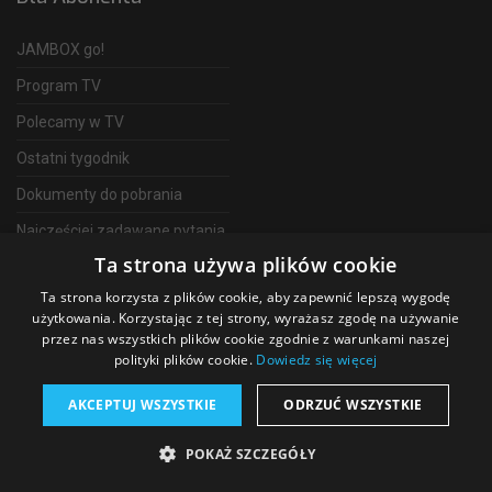
JAMBOX go!
Program TV
Polecamy w TV
Ostatni tygodnik
Dokumenty do pobrania
Najczęściej zadawane pytania
Ta strona używa plików cookie
FAQ
Ta strona korzysta z plików cookie, aby zapewnić lepszą wygodę
Telewizja Światłowodowa
użytkowania. Korzystając z tej strony, wyrażasz zgodę na używanie
przez nas wszystkich plików cookie zgodnie z warunkami naszej
polityki plików cookie.
Dowiedz się więcej
AKCEPTUJ WSZYSTKIE
ODRZUĆ WSZYSTKIE
©
2026 SGT Operator telewizji JAMBOX
POKAŻ SZCZEGÓŁY