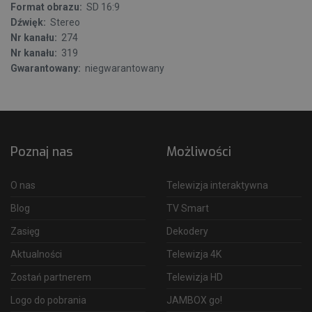
Format obrazu:
SD 16:9
Dźwięk:
Stereo
Nr kanału:
274
Nr kanału:
319
Gwarantowany:
niegwarantowany
Poznaj nas
Możliwości
O nas
Telewizja interaktywna
Blog
TV Smart
Zasięg
Dekodery
Aktualności
Telewizja 4K
Zostań partnerem
Telewizja HD
Logo do pobrania
JAMBOX go!