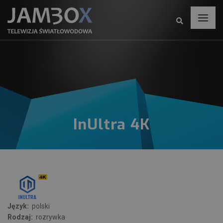
InUltra 4K
Język:
polski
Rodzaj:
rozrywka