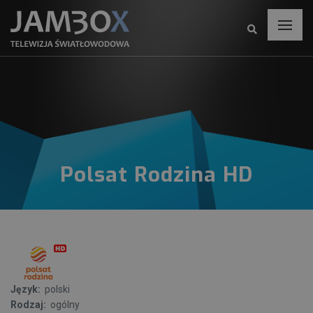
Polsat Rodzina HD
Język:
polski
Rodzaj:
ogólny