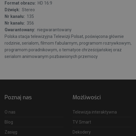
Format obrazu:
HD 16:9
Dźwięk:
Stereo
Nr kanału:
135
Nr kanału:
356
Gwarantowany:
niegwarantowany
Polska stacja telewizyjna Telewizji Polsat, poświęcona głównie
rodzinie, serialom, filmom fabularnym, programom rozrywkowym,
programom poradnikowym, o tematyce chrześcijańskiej oraz
serialom animowanym pozbawionych przemocy
Poznaj nas
Możliwości
O nas
Telewizja interaktywna
Blog
TV Smart
Zasięg
Dekodery