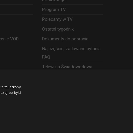
Program TV
Polecamy w TV
Ostatni tygodnik
zenie VOD
Dokumenty do pobrania
Najczęściej zadawane pytania
FAQ
Telewizja Światłowodowa
z tej strony,
zej polityki
©
2026 SGT Operator telewizji JAMBOX