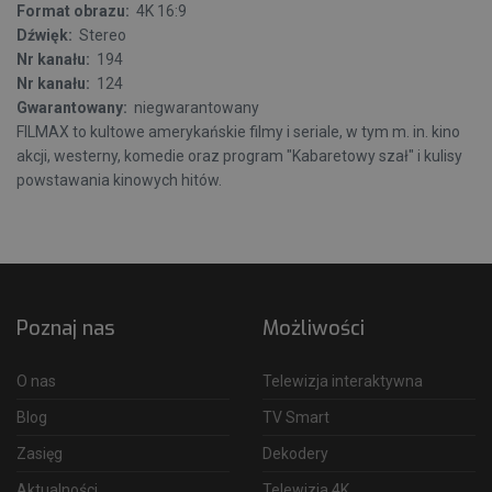
Format obrazu:
4K 16:9
Dźwięk:
Stereo
Nr kanału:
194
Nr kanału:
124
Gwarantowany:
niegwarantowany
FILMAX to kultowe amerykańskie filmy i seriale, w tym m. in. kino
akcji, westerny, komedie oraz program "Kabaretowy szał" i kulisy
powstawania kinowych hitów.
Poznaj nas
Możliwości
O nas
Telewizja interaktywna
Blog
TV Smart
Zasięg
Dekodery
Aktualności
Telewizja 4K