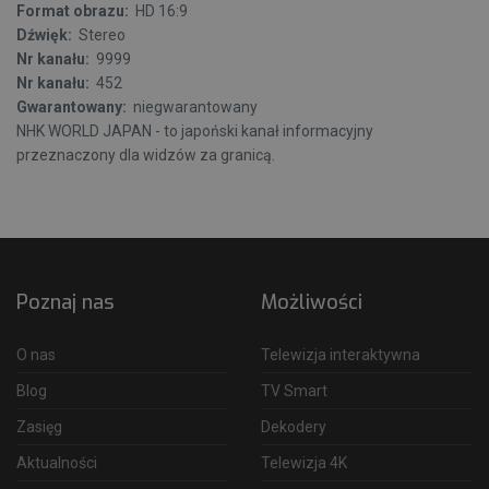
Format obrazu:
HD 16:9
Dźwięk:
Stereo
Nr kanału:
9999
Nr kanału:
452
Gwarantowany:
niegwarantowany
NHK WORLD JAPAN - to japoński kanał informacyjny
przeznaczony dla widzów za granicą.
Poznaj nas
Możliwości
O nas
Telewizja interaktywna
Blog
TV Smart
Zasięg
Dekodery
Aktualności
Telewizja 4K