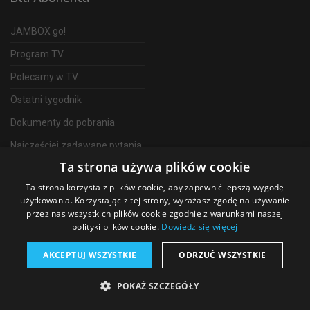
JAMBOX go!
Program TV
Polecamy w TV
Ostatni tygodnik
Dokumenty do pobrania
Najczęściej zadawane pytania
Ta strona używa plików cookie
FAQ
Ta strona korzysta z plików cookie, aby zapewnić lepszą wygodę
Telewizja Światłowodowa
użytkowania. Korzystając z tej strony, wyrażasz zgodę na używanie
przez nas wszystkich plików cookie zgodnie z warunkami naszej
polityki plików cookie.
Dowiedz się więcej
AKCEPTUJ WSZYSTKIE
ODRZUĆ WSZYSTKIE
©
2026 SGT Operator telewizji JAMBOX
POKAŻ SZCZEGÓŁY