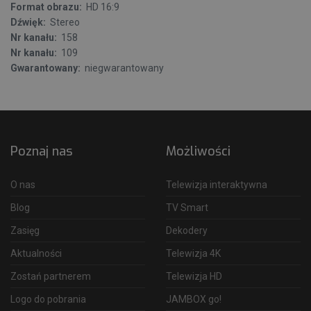
Format obrazu:
HD 16:9
Dźwięk:
Stereo
Nr kanału:
158
Nr kanału:
109
Gwarantowany:
niegwarantowany
Poznaj nas
Możliwości
O nas
Telewizja interaktywna
Blog
TV Smart
Zasięg
Dekodery
Aktualności
Telewizja 4K
Zostań partnerem
Telewizja HD
Logo do pobrania
JAMBOX go!