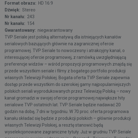
Format obrazu:
HD 16:9
Dźwięk:
Stereo
Nr kanału:
243
Nr kanału:
154
Gwarantowany:
niegwarantowany
TVP Seriale jest polską alternatywą dla istniejących kanałów
serialowych bazujących głównie na zagranicznej ofercie
programowej. TVP Seriale to nowoczesny i atrakcyjny kanał, o
interesującej ofercie programowej, z ramówką uwzględniającą
preferencje widzów – wśród propozycji programowych znajdą się
przede wszystkim seriale i filmy z bogatego portfolio produkcji
własnych Telewizji Polskiej. Bogata oferta TVP Seriale zapewnia
dostęp przede wszystkim do szerokiej gamy najpopularniejszych
polskich seriali wyprodukowanych przez Telewizję Polską – nowy
kanał gromadzi w swojej ofercie programowej największe hity
serialowe TVP ostatnich lat. TVP Seriale będzie nadawać 20
godzin na dobę, 7 dni w tygodniu. W 70 proc. oferta programowa
kanału składać się będzie z produkcji polskich – głównie produkcji
własnych Telewizji Polskiej, a resztę stanowić będą
wyselekcjonowane zagraniczne tytuły. Już w grudniu TVP Seriale