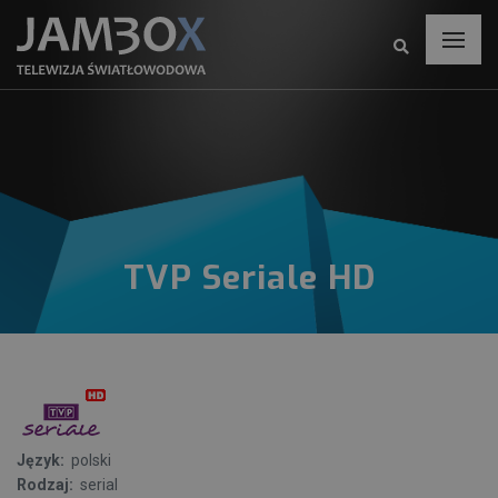
TVP Seriale HD
Język:
polski
Rodzaj:
serial