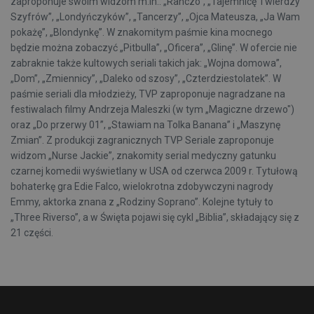
zaproponuje swoim widzom m.in.: „Ranczo”, „Tajemnicę Twierdzy
Szyfrów”, „Londyńczyków”, „Tancerzy”, „Ojca Mateusza, „Ja Wam
pokażę”, „Blondynkę”. W znakomitym paśmie kina mocnego
będzie można zobaczyć „Pitbulla”, „Oficera”, „Glinę”. W ofercie nie
zabraknie także kultowych seriali takich jak: „Wojna domowa”,
„Dom”, „Zmiennicy”, „Daleko od szosy”, „Czterdziestolatek”. W
paśmie seriali dla młodzieży, TVP zaproponuje nagradzane na
festiwalach filmy Andrzeja Maleszki (w tym „Magiczne drzewo")
oraz „Do przerwy 01”, „Stawiam na Tolka Banana” i „Maszynę
Zmian”. Z produkcji zagranicznych TVP Seriale zaproponuje
widzom „Nurse Jackie”, znakomity serial medyczny gatunku
czarnej komedii wyświetlany w USA od czerwca 2009 r. Tytułową
bohaterkę gra Edie Falco, wielokrotna zdobywczyni nagrody
Emmy, aktorka znana z „Rodziny Soprano”. Kolejne tytuły to
„Three Riverso”, a w Święta pojawi się cykl „Biblia”, składający się z
21 części.