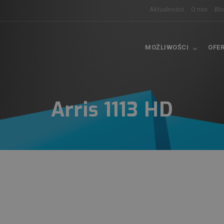
Aktualności
O nas
Bl
MOŻLIWOŚCI
OFE
Arris 1113 HD