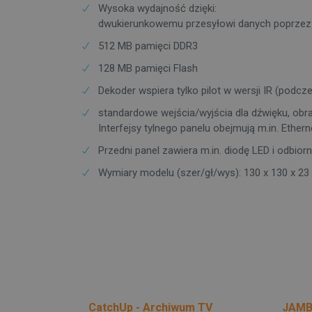
Wysoka wydajność dzięki:
dwukierunkowemu przesyłowi danych poprzez 
512 MB pamięci DDR3
128 MB pamięci Flash
Dekoder wspiera tylko pilot w wersji IR (podcz
standardowe wejścia/wyjścia dla dźwięku, obra
Interfejsy tylnego panelu obejmują m.in. Ethern
Przedni panel zawiera m.in. diodę LED i odbior
Wymiary modelu (szer/gł/wys): 130 x 130 x 2
CatchUp - Archiwum TV
JAMB