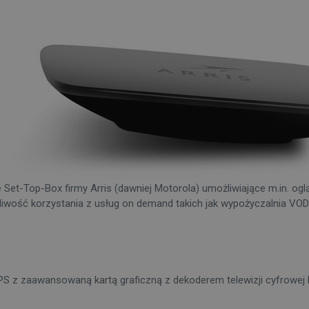
et-Top-Box firmy Arris (dawniej Motorola) umożliwiające m.in. oglą
ość korzystania z usług on demand takich jak wypożyczalnia VOD. 
S z zaawansowaną kartą graficzną z dekoderem telewizji cyfrowej