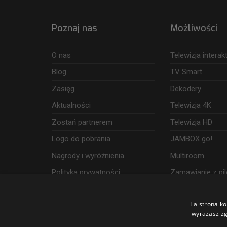
Poznaj nas
Możliwości
O nas
Telewizja intera
Blog
TV Smart
Zasięg
Dekodery
Aktualności
Telewizja 4K
Zostań partnerem
Telewizja HD
Logo do pobrania
JAMBOX go!
Nagrody i wyróżnienia
Multiroom
Polityka prywatności
Zamawianie z pil
Dostęp i wykorzystanie danych
Ta strona ko
Udogodnienia
wyrażasz zg