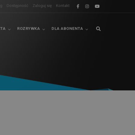
og
Dostępność
Zaloguj się
Kontakt
RTA
ROZRYWKA
DLA ABONENTA