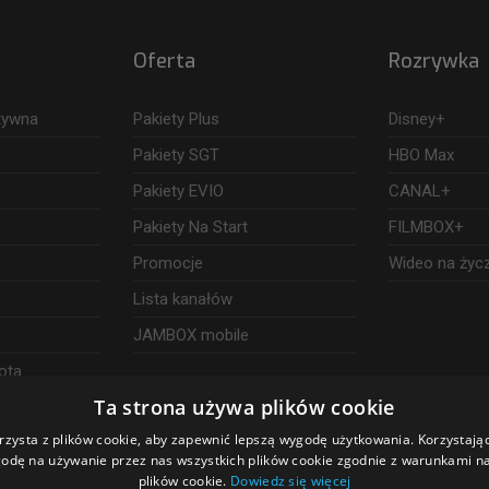
Oferta
Rozrywka
ktywna
Pakiety Plus
Disney+
Pakiety SGT
HBO Max
Pakiety EVIO
CANAL+
Pakiety Na Start
FILMBOX+
Promocje
Wideo na życ
Lista kanałów
JAMBOX mobile
ota
Ta strona używa plików cookie
rzysta z plików cookie, aby zapewnić lepszą wygodę użytkowania. Korzystając 
odę na używanie przez nas wszystkich plików cookie zgodnie z warunkami nas
plików cookie.
Dowiedz się więcej