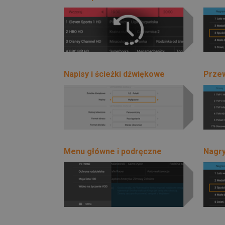
Napisy i ścieżki dźwiękowe
Prze
Menu główne i podręczne
Nagr