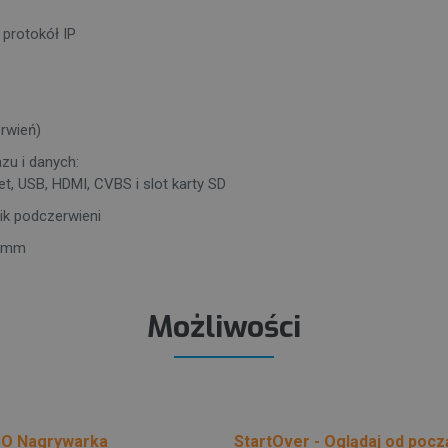
protokół IP
erwień)
zu i danych:
et, USB, HDMI, CVBS i slot karty SD
nik podczerwieni
3 mm
Możliwości
O Nagrywarka
StartOver - Oglądaj od pocz