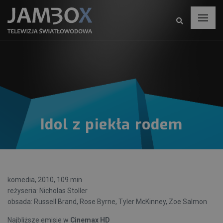
Idol z piekła rodem
komedia, 2010, 109 min
reżyseria: Nicholas Stoller
obsada: Russell Brand, Rose Byrne, Tyler McKinney, Zoe Salmon
Najbliższe emisje w
Cinemax HD