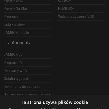
Pakiety EVIO
CANAL+
Pakiety Na Start
FILMBOX+
Promocje
Wideo na życzenie VOD
Lista kanałów
JAMBOX mobile
Dla Abonenta
JAMBOX go!
Program TV
Polecamy w TV
Ostatni tygodnik
Dokumenty do pobrania
Najczęściej zadawane pytania
Ta strona używa plików cookie
FAQ