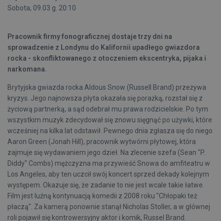
Sobota, 09.03 g. 20:10
Pracownik firmy fonograficznej dostaje trzy dni na
sprowadzenie z Londynu do Kalifornii upadłego gwiazdora
rocka - skonfliktowanego z otoczeniem ekscentryka, pijaka i
narkomana.
Brytyjska gwiazda rocka Aldous Snow (Russell Brand) przeżywa
kryzys. Jego najnowsza płyta okazała się porażką, rozstał się z
życiową partnerką, a sąd odebrał mu prawa rodzicielskie. Po tym
wszystkim muzyk zdecydował się znowu sięgnąć po używki, które
wcześniej na kilka lat odstawił. Pewnego dnia zgłasza się do niego
Aaron Green (Jonah Hill), pracownik wytwórni płytowej, która
zajmuje się wydawaniem jego dzieł. Na zlecenie szefa (Sean "P.
Diddy" Combs) mężczyzna ma przywieść Snowa do amfiteatru w
Los Angeles, aby ten uczcił swój koncert sprzed dekady kolejnym
występem. Okazuje się, że zadanie to nie jest wcale takie łatwe.
Film jest luźną kontynuacją komedii z 2008 roku "Chłopaki też
płaczą". Za kamerą ponownie stanął Nicholas Stoller, a w głównej
roli pojawił się kontrowersyjny aktor i komik, Russel Brand.