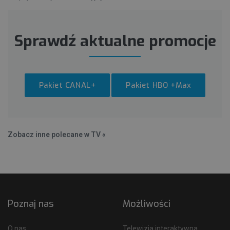
Sprawdź aktualne promocje
Pakiet CANAL+
Pakiet HBO +Max
Zobacz inne polecane w TV «
Poznaj nas
Możliwości
O nas
Telewizja interaktywna