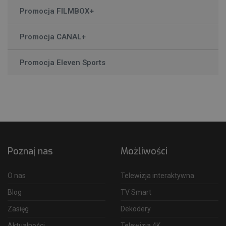
Promocja FILMBOX+
Promocja CANAL+
Promocja Eleven Sports
Poznaj nas
Możliwości
O nas
Telewizja interaktywna
Blog
TV Smart
Zasięg
Dekodery
Aktualności
Telewizja 4K