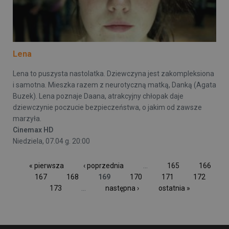
Lena
Lena to puszysta nastolatka. Dziewczyna jest zakompleksiona
i samotna. Mieszka razem z neurotyczną matką, Danką (Agata
Buzek). Lena poznaje Daana, atrakcyjny chłopak daje
dziewczynie poczucie bezpieczeństwa, o jakim od zawsze
marzyła.
Cinemax HD
Niedziela, 07.04 g. 20:00
« pierwsza
‹ poprzednia
…
165
166
167
168
169
170
171
172
173
…
następna ›
ostatnia »