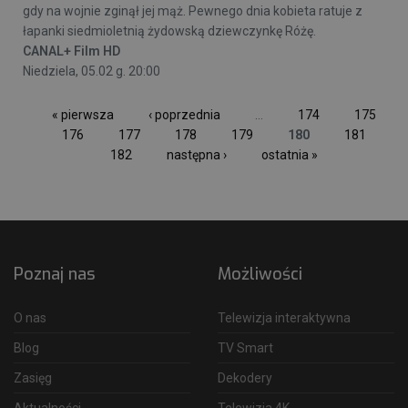
gdy na wojnie zginął jej mąż. Pewnego dnia kobieta ratuje z
łapanki siedmioletnią żydowską dziewczynkę Różę.
CANAL+ Film HD
Niedziela, 05.02 g. 20:00
« pierwsza
‹ poprzednia
…
174
175
176
177
178
179
180
181
182
następna ›
ostatnia »
Poznaj nas
Możliwości
O nas
Telewizja interaktywna
Blog
TV Smart
Zasięg
Dekodery
Aktualności
Telewizja 4K